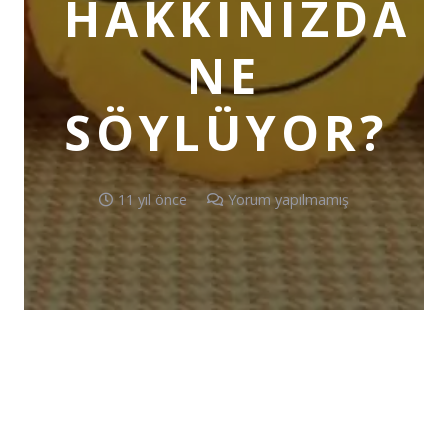
HAKKINIZDA
NE
SÖYLÜYOR?
11 yıl önce
Yorum yapılmamış