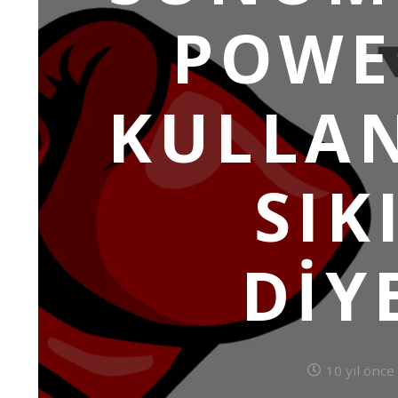
POWE
KULLA
SIK
DIY
10 yıl önce