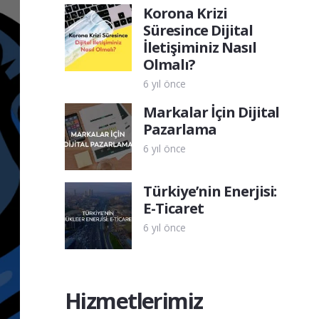
Korona Krizi
Süresince Dijital
İletişiminiz Nasıl
Olmalı?
6 yıl önce
Markalar İçin Dijital
Pazarlama
6 yıl önce
Türkiye’nin Enerjisi:
E-Ticaret
6 yıl önce
Hizmetlerimiz