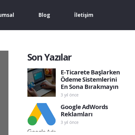
umsal
Blog
İletişim
Son Yazılar
E-Ticarete Başlarken
Ödeme Sistemlerini
En Sona Bırakmayın
3 yıl önce
Google AdWords
Reklamları
3 yıl önce