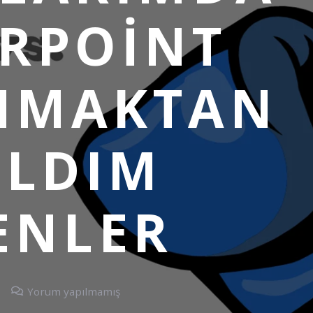
RPOINT
NMAKTAN
ILDIM
ENLER
Yorum yapılmamış