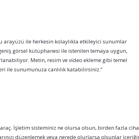
u arayüzü ile herkesin kolaylıkla etkileyici sunumlar
 geniş görsel kütüphanesi ile istenilen temaya uygun,
anabiliyor. Metin, resim ve video ekleme gibi temel
leri ile sunumunuza canlılık katabilirsiniz.”
raç. İşletim sisteminiz ne olursa olsun, birden fazla ciha
ınızı düzenlemek veya nerede olurlarsa olsunlar içeriğin