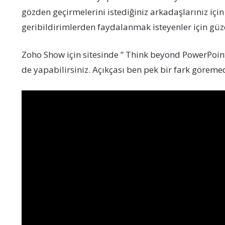
gözden geçirmelerini istediğiniz arkadaşlarınız iç
geribildirimlerden faydalanmak isteyenler için güze
Zoho Show için sitesinde ” Think beyond PowerPoin
de yapabilirsiniz. Açıkçası ben pek bir fark göreme