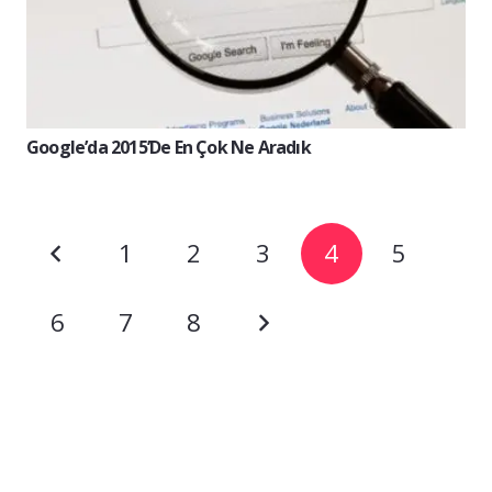
Google’da 2015’de En Çok Ne Aradık
1
2
3
4
5
6
7
8